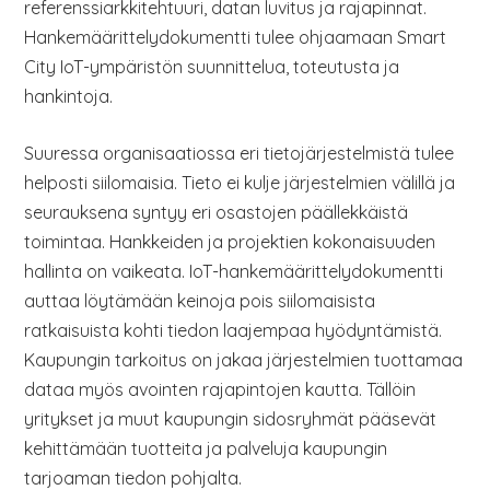
referenssiarkkitehtuuri, datan luvitus ja rajapinnat.
Hankemäärittelydokumentti tulee ohjaamaan Smart
City IoT-ympäristön suunnittelua, toteutusta ja
hankintoja.
Suuressa organisaatiossa eri tietojärjestelmistä tulee
helposti siilomaisia. Tieto ei kulje järjestelmien välillä ja
seurauksena syntyy eri osastojen päällekkäistä
toimintaa. Hankkeiden ja projektien kokonaisuuden
hallinta on vaikeata. IoT-hankemäärittelydokumentti
auttaa löytämään keinoja pois siilomaisista
ratkaisuista kohti tiedon laajempaa hyödyntämistä.
Kaupungin tarkoitus on jakaa järjestelmien tuottamaa
dataa myös avointen rajapintojen kautta. Tällöin
yritykset ja muut kaupungin sidosryhmät pääsevät
kehittämään tuotteita ja palveluja kaupungin
tarjoaman tiedon pohjalta.