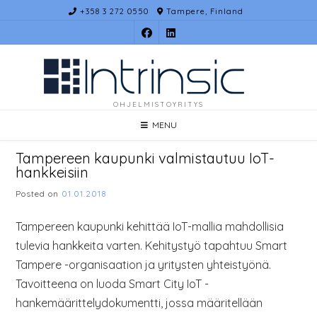
Skip
+358 3 272 0550
Tampere, Finland
to
content
OHJELMISTOYRITYS
MENU
Tampereen kaupunki valmistautuu IoT-
hankkeisiin
Posted on
01.01.2018
Tampereen kaupunki kehittää IoT-mallia mahdollisia
tulevia hankkeita varten. Kehitystyö tapahtuu Smart
Tampere -organisaation ja yritysten yhteistyönä.
Tavoitteena on luoda Smart City IoT -
hankemäärittelydokumentti, jossa määritellään