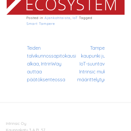
Posted in
Ajankohtaista
,
IoT
Tagged
Smart Tampere
Artikkelien
Teiden
Tampereen
selaus
talvikunnossapitokausi
kaupunki julkisti
alkaa, IntrinWay
IoT-suuntaviivat,
auttaa
Intrinsic mukana
päätöksenteossa
määrittelytyössä
Intrinsic Oy
Kauppakatu 3 A PL 57