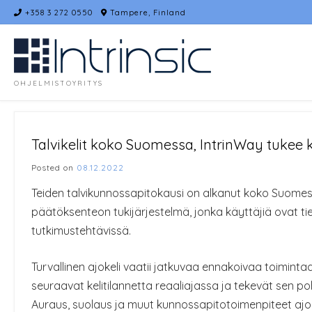
Skip
+358 3 272 0550
Tampere, Finland
to
content
OHJELMISTOYRITYS
Talvikelit koko Suomessa, IntrinWay tuke
Posted on
08.12.2022
Teiden talvikunnossapitokausi on alkanut koko Suomessa
päätöksenteon tukijärjestelmä, jonka käyttäjiä ovat t
tutkimustehtävissä.
Turvallinen ajokeli vaatii jatkuvaa ennakoivaa toiminta
seuraavat kelitilannetta reaaliajassa ja tekevät sen p
Auraus, suolaus ja muut kunnossapitotoimenpiteet ajoit