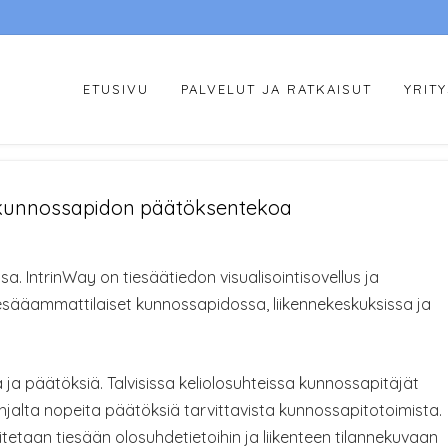
ETUSIVU
PALVELUT JA RATKAISUT
YRIT
e kunnossapidon päätöksentekoa
. IntrinWay on tiesäätiedon visualisointisovellus ja
iesääammattilaiset kunnossapidossa, liikennekeskuksissa ja
a ja päätöksiä. Talvisissa keliolosuhteissa kunnossapitäjät
ohjalta nopeita päätöksiä tarvittavista kunnossapitotoimista.
etaan tiesään olosuhdetietoihin ja liikenteen tilannekuvaan