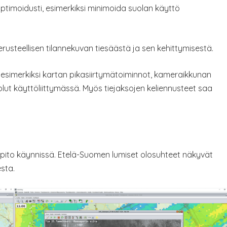
optimoidusti, esimerkiksi minimoida suolan käyttö
steellisen tilannekuvan tiesäästä ja sen kehittymisestä.
t esimerkiksi kartan pikasiirtymätoiminnot, kameraikkunan
ut käyttöliittymässä. Myös tiejaksojen keliennusteet saa
sapito käynnissä. Etelä-Suomen lumiset olosuhteet näkyvät
sta.