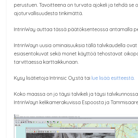
perustuen. Tavoitteena on turvata ajokeli ja tehdä se 
ajoturvallisuudesta tinkimättä.
IntrinWay auttaa tässä päätöksenteossa antamalla peru
IntrinWayn uusia ominaisuuksia tällä talvikaudella ova
esiasentokuvat sekä monet käyttöä tehostavat oikopol
tarvittaessa karttaikkunaan.
Kysy lisätietoja Intrinsic Oy:stä tai
lue lisää esitteestä.
Koko maassa on jo täysi talvikeli ja täysi talvikunnos
IntrinWayn kelikamerakuvissa Espoosta ja Tammisaare